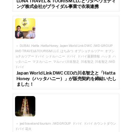
LUNA TRAVEL & TOURISM LLCとワタベウェディ
ング株式会社がブライダル事業で衣装連携
DUBAI
Hatta
Hatta Honey
Japan World Link DWC
JWD GROUP
,
,
,
,
,
JWD TRAVEL&TOURISM L.L.C
はちみつ
オプショナルツアー
オプシ
,
,
,
ョナルツアー ドバイ
シドルハニー
ドバイ
ドバイ最新情報
ハッタ
ハ
,
,
,
,
,
ッタハニー
マヌカハニー
マルハバ 川名智之
川名智之
川名智之 JWD
,
,
,
,
ドバイ
Japan World Link DWC CEOの川名智之と「Hatta
Honey（ハッタハニー）」が販売契約を締結いたし
ました！
jwd travel and tourism
JWDGROUP
ドバイ
ドバイ カウントダウン
,
,
,
,
ドバイ 花火