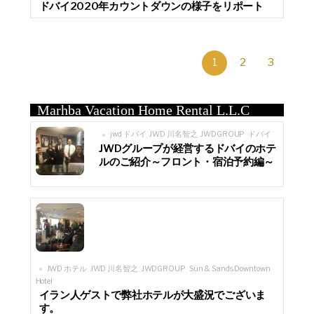
ドバイ2020年カウントダウンの様子をリポート
1
2
3
Marhba Vacation Home Rental L.L.C
jwd ドバイ
JWD 川名智之
JWDGROUP
ドバイ
,
,
,
JWDグループが経営するドバイのホテ
ルのご紹介～フロント・宿泊予約編～
JWD ホテル
JWD 川名智之
JWDGROUP
Sun & Sands Downtown
,
,
,
Hotel
イラン人ゲストで弊社ホテルが大盛況でございま
す。