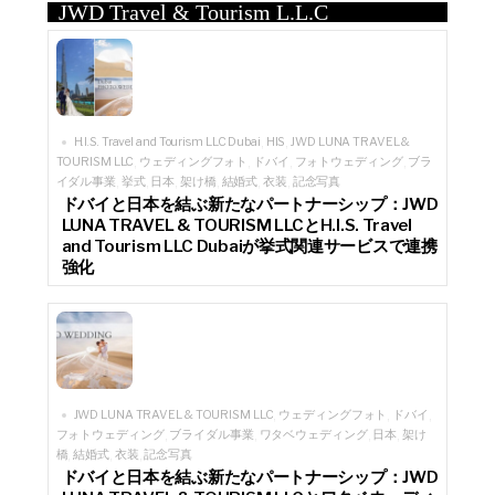
JWD Travel & Tourism L.L.C
H.I.S. Travel and Tourism LLC Dubai
HIS
JWD LUNA TRAVEL &
,
,
TOURISM LLC
ウェディングフォト
ドバイ
フォトウェディング
ブラ
,
,
,
,
イダル事業
挙式
日本
架け橋
結婚式
衣装
記念写真
,
,
,
,
,
,
ドバイと日本を結ぶ新たなパートナーシップ：JWD
LUNA TRAVEL & TOURISM LLCとH.I.S. Travel
and Tourism LLC Dubaiが挙式関連サービスで連携
強化
JWD LUNA TRAVEL & TOURISM LLC
ウェディングフォト
ドバイ
,
,
,
フォトウェディング
ブライダル事業
ワタベウェディング
日本
架け
,
,
,
,
橋
結婚式
衣装
記念写真
,
,
,
ドバイと日本を結ぶ新たなパートナーシップ：JWD