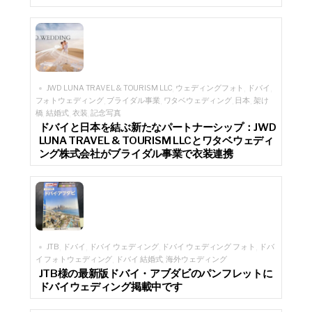
JWD LUNA TRAVEL & TOURISM LLC
ウェディングフォト
ドバイ
,
,
,
フォトウェディング
ブライダル事業
ワタベウェディング
日本
架け
,
,
,
,
橋
結婚式
衣装
記念写真
,
,
,
ドバイと日本を結ぶ新たなパートナーシップ：JWD
LUNA TRAVEL & TOURISM LLCとワタベウェディ
ング株式会社がブライダル事業で衣装連携
JTB
ドバイ
ドバイ ウェディング
ドバイ ウェディング フォト
ドバ
,
,
,
,
イ フォトウェディング
ドバイ 結婚式
海外ウェディング
,
,
JTB様の最新版ドバイ・アブダビのパンフレットに
ドバイウェディング掲載中です