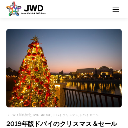
Skip
Men
to
content
JWD 川名智之
JWDGROUP
ドバイ クリスマス
ドバイ セール
,
,
,
2019年版ドバイのクリスマス＆セール