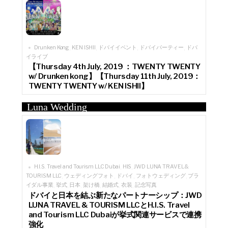
Drunken Kong
KEN ISHII
ドバイイベント
ドバイパーティー
ドバ
,
,
,
,
イライブ
【Thursday 4th July, 2019 ：TWENTY TWENTY
w/ Drunken kong】【Thursday 11th July, 2019：
TWENTY TWENTY w/ KEN ISHII】
Luna Wedding
H.I.S. Travel and Tourism LLC Dubai
HIS
JWD LUNA TRAVEL &
,
,
TOURISM LLC
ウェディングフォト
ドバイ
フォトウェディング
ブラ
,
,
,
,
イダル事業
挙式
日本
架け橋
結婚式
衣装
記念写真
,
,
,
,
,
,
ドバイと日本を結ぶ新たなパートナーシップ：JWD
LUNA TRAVEL & TOURISM LLCとH.I.S. Travel
and Tourism LLC Dubaiが挙式関連サービスで連携
強化