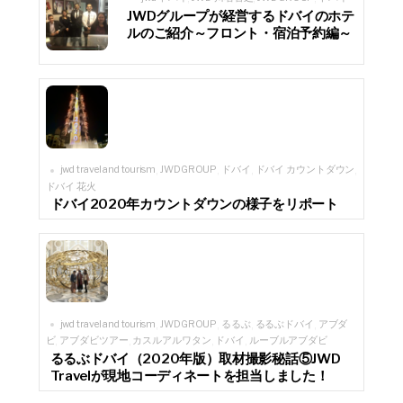
JWDグループが経営するドバイのホテ
ルのご紹介～フロント・宿泊予約編～
jwd travel and tourism
JWDGROUP
ドバイ
ドバイ カウントダウン
,
,
,
,
ドバイ 花火
ドバイ2020年カウントダウンの様子をリポート
jwd travel and tourism
JWDGROUP
るるぶ
るるぶドバイ
アブダ
,
,
,
,
ビ
アブダビツアー
カスルアルワタン
ドバイ
ルーブルアブダビ
,
,
,
,
るるぶドバイ（2020年版）取材撮影秘話⑤JWD
Travelが現地コーディネートを担当しました！