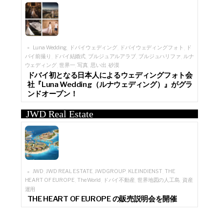
Luna Wedding
ドバイウェディング
ドバイウェディングフォト
ド
,
,
,
バイ前撮り
ドバイ結婚式
ブルジュアルアラブ
ブルジュハリファ
ルナ
,
,
,
,
ウェディング
世界一
写真
思い出
砂漠
,
,
,
,
ドバイ初となる日本人によるウェディングフォト会
社『Luna Wedding（ルナウェディング）』がグラ
ンドオープン！
JWD Real Estate
JWD
JWD REAL ESTATE
JWDGROUP
KLEINDIENST
THE
,
,
,
,
HEART OF EUROPE
The World
ドバイ不動産
世界地図の人工島
資産
,
,
,
,
運用
THE HEART OF EUROPE の販売説明会を開催