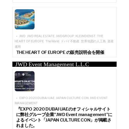
JWD
JWD REAL ESTATE
JWDGROUP
KLEINDIENST
THE
,
,
,
,
HEART OF EUROPE
The World
ドバイ不動産
世界地図の人工島
資産
,
,
,
,
運用
THE HEART OF EUROPE の販売説明会を開催
JWD Event Management L.L.C
EXPO 2020 DUBAI UAE
JAPAN CULTURE CON
JWD EVENT
,
,
MANAGEMENT
『EXPO 2020 DUBAI UAEのオフィシャルサイト
に弊社グループ企業”JWD Event management”に
よるイベント「JAPAN CULTURE CON」が掲載さ
れました。