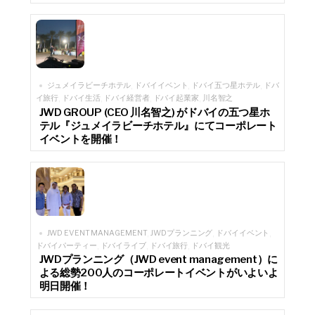
ジュメイラビーチホテル
ドバイイベント
ドバイ五つ星ホテル
ドバ
,
,
,
イ旅行
ドバイ生活
ドバイ経営者
ドバイ起業家
川名智之
,
,
,
,
JWD GROUP (CEO 川名智之) がドバイの五つ星ホ
テル『ジュメイラビーチホテル』にてコーポレート
イベントを開催！
JWD EVENT MANAGEMENT
JWDプランニング
ドバイイベント
,
,
,
ドバイパーティー
ドバイライブ
ドバイ旅行
ドバイ観光
,
,
,
JWDプランニング（JWD event management）に
よる総勢200人のコーポレートイベントがいよいよ
明日開催！