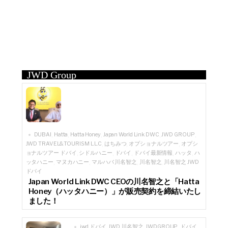
JWD Group
DUBAI
Hatta
Hatta Honey
Japan World Link DWC
JWD GROUP
,
,
,
,
,
JWD TRAVEL&TOURISM L.L.C
はちみつ
オプショナルツアー
オプシ
,
,
,
ョナルツアー ドバイ
シドルハニー
ドバイ
ドバイ最新情報
ハッタ
ハ
,
,
,
,
,
ッタハニー
マヌカハニー
マルハバ 川名智之
川名智之
川名智之 JWD
,
,
,
,
ドバイ
Japan World Link DWC CEOの川名智之と「Hatta
Honey（ハッタハニー）」が販売契約を締結いたし
ました！
jwd ドバイ
JWD 川名智之
JWDGROUP
ドバイ
,
,
,