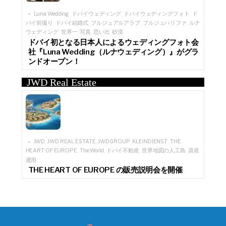
Luna Wedding
ドバイウェディング
ドバイウェディングフォト
ド
,
,
,
バイ前撮り
ドバイ結婚式
ブルジュアルアラブ
ブルジュハリファ
ルナ
,
,
,
,
ウェディング
世界一
写真
思い出
砂漠
,
,
,
,
ドバイ初となる日本人によるウェディングフォト会
社『Luna Wedding（ルナウェディング）』がグラ
ンドオープン！
JWD Real Estate
JWD
JWD REAL ESTATE
JWDGROUP
KLEINDIENST
THE
,
,
,
,
HEART OF EUROPE
The World
ドバイ不動産
世界地図の人工島
資産
,
,
,
,
運用
THE HEART OF EUROPE の販売説明会を開催