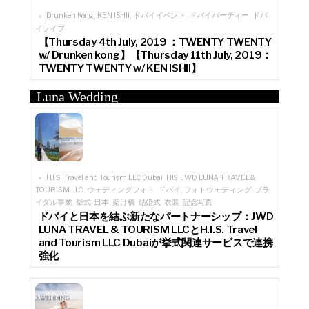
Drunken Kong
KEN ISHII
ドバイイベント
ドバイパーティー
ドバ
,
,
,
,
イライブ
【Thursday 4th July, 2019 ：TWENTY TWENTY
w/ Drunken kong】【Thursday 11th July, 2019：
TWENTY TWENTY w/ KEN ISHII】
Luna Wedding
H.I.S. Travel and Tourism LLC Dubai
HIS
JWD LUNA TRAVEL &
,
,
TOURISM LLC
ウェディングフォト
ドバイ
フォトウェディング
ブラ
,
,
,
,
イダル事業
挙式
日本
架け橋
結婚式
衣装
記念写真
,
,
,
,
,
,
ドバイと日本を結ぶ新たなパートナーシップ：JWD
LUNA TRAVEL & TOURISM LLCとH.I.S. Travel
and Tourism LLC Dubaiが挙式関連サービスで連携
強化