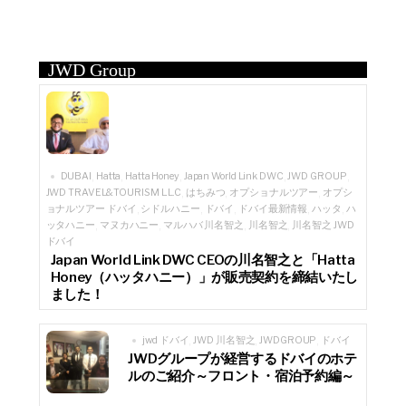
JWD Group
DUBAI
Hatta
Hatta Honey
Japan World Link DWC
JWD GROUP
,
,
,
,
,
JWD TRAVEL&TOURISM L.L.C
はちみつ
オプショナルツアー
オプシ
,
,
,
ョナルツアー ドバイ
シドルハニー
ドバイ
ドバイ最新情報
ハッタ
ハ
,
,
,
,
,
ッタハニー
マヌカハニー
マルハバ 川名智之
川名智之
川名智之 JWD
,
,
,
,
ドバイ
Japan World Link DWC CEOの川名智之と「Hatta
Honey（ハッタハニー）」が販売契約を締結いたし
ました！
jwd ドバイ
JWD 川名智之
JWDGROUP
ドバイ
,
,
,
JWDグループが経営するドバイのホテ
ルのご紹介～フロント・宿泊予約編～