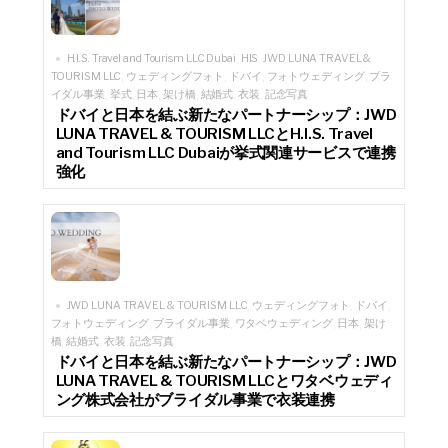
H.I.S. Travel and Tourism LLC Dubai
HIS
JWD LUNA TRAVEL &
,
,
TOURISM LLC
ウェディングフォト
ドバイ
フォトウェディング
ブラ
,
,
,
,
イダル事業
挙式
日本
架け橋
結婚式
衣装
記念写真
,
,
,
,
,
,
ドバイと日本を結ぶ新たなパートナーシップ：JWD
LUNA TRAVEL & TOURISM LLCとH.I.S. Travel
and Tourism LLC Dubaiが挙式関連サービスで連携
強化
JWD LUNA TRAVEL & TOURISM LLC
ウェディングフォト
ドバイ
,
,
,
フォトウェディング
ブライダル事業
ワタベウェディング
日本
架け
,
,
,
,
橋
結婚式
衣装
記念写真
,
,
,
ドバイと日本を結ぶ新たなパートナーシップ：JWD
LUNA TRAVEL & TOURISM LLCとワタベウェディ
ング株式会社がブライダル事業で衣装連携