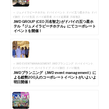
ジュメイラビーチホテル
ドバイイベント
ドバイ五つ星ホテル
ドバ
,
,
,
イ旅行
ドバイ生活
ドバイ経営者
ドバイ起業家
川名智之
,
,
,
,
JWD GROUP (CEO 川名智之) がドバイの五つ星ホ
テル『ジュメイラビーチホテル』にてコーポレート
イベントを開催！
JWD EVENT MANAGEMENT
JWDプランニング
ドバイイベント
,
,
,
ドバイパーティー
ドバイライブ
ドバイ旅行
ドバイ観光
,
,
,
JWDプランニング（JWD event management）に
よる総勢200人のコーポレートイベントがいよいよ
明日開催！