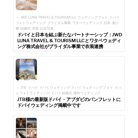
JWD LUNA TRAVEL & TOURISM LLC
ウェディングフォト
ドバイ
,
,
,
フォトウェディング
ブライダル事業
ワタベウェディング
日本
架け
,
,
,
,
橋
結婚式
衣装
記念写真
,
,
,
ドバイと日本を結ぶ新たなパートナーシップ：JWD
LUNA TRAVEL & TOURISM LLCとワタベウェディ
ング株式会社がブライダル事業で衣装連携
JTB
ドバイ
ドバイ ウェディング
ドバイ ウェディング フォト
ドバ
,
,
,
,
イ フォトウェディング
ドバイ 結婚式
海外ウェディング
,
,
JTB様の最新版ドバイ・アブダビのパンフレットに
ドバイウェディング掲載中です