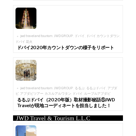
jwd travel and tourism
JWDGROUP
ドバイ
ドバイ カウントダウン
,
,
,
,
ドバイ 花火
ドバイ2020年カウントダウンの様子をリポート
jwd travel and tourism
JWDGROUP
るるぶ
るるぶドバイ
アブダ
,
,
,
,
ビ
アブダビツアー
カスルアルワタン
ドバイ
ルーブルアブダビ
,
,
,
,
るるぶドバイ（2020年版）取材撮影秘話⑤JWD
Travelが現地コーディネートを担当しました！
JWD Travel & Tourism L.L.C