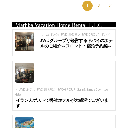
1
2
3
Marhba Vacation Home Rental L.L.C
jwd ドバイ
JWD 川名智之
JWDGROUP
ドバイ
,
,
,
JWDグループが経営するドバイのホテ
ルのご紹介～フロント・宿泊予約編～
JWD ホテル
JWD 川名智之
JWDGROUP
Sun & Sands Downtown
,
,
,
Hotel
イラン人ゲストで弊社ホテルが大盛況でございま
す。