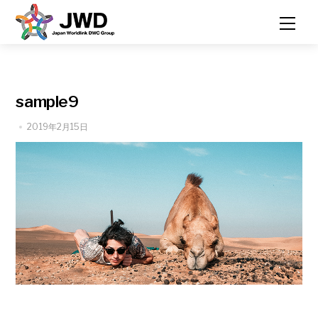
Skip
Men
to
content
sample9
2019年2月15日