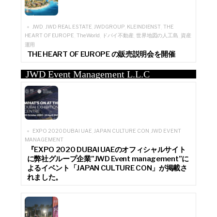
JWD
JWD REAL ESTATE
JWDGROUP
KLEINDIENST
THE
,
,
,
,
HEART OF EUROPE
The World
ドバイ不動産
世界地図の人工島
資産
,
,
,
,
運用
THE HEART OF EUROPE の販売説明会を開催
JWD Event Management L.L.C
EXPO 2020 DUBAI UAE
JAPAN CULTURE CON
JWD EVENT
,
,
MANAGEMENT
『EXPO 2020 DUBAI UAEのオフィシャルサイト
に弊社グループ企業”JWD Event management”に
よるイベント「JAPAN CULTURE CON」が掲載さ
れました。