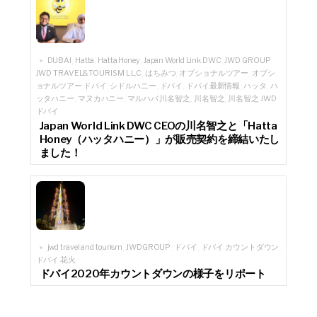
DUBAI
Hatta
Hatta Honey
Japan World Link DWC
JWD GROUP
,
,
,
,
,
JWD TRAVEL&TOURISM L.L.C
はちみつ
オプショナルツアー
オプシ
,
,
,
ョナルツアー ドバイ
シドルハニー
ドバイ
ドバイ最新情報
ハッタ
ハ
,
,
,
,
,
ッタハニー
マヌカハニー
マルハバ 川名智之
川名智之
川名智之 JWD
,
,
,
,
ドバイ
Japan World Link DWC CEOの川名智之と「Hatta
Honey（ハッタハニー）」が販売契約を締結いたし
ました！
jwd travel and tourism
JWDGROUP
ドバイ
ドバイ カウントダウン
,
,
,
,
ドバイ 花火
ドバイ2020年カウントダウンの様子をリポート